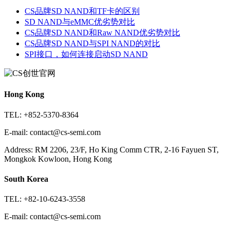
CS品牌SD NAND和TF卡的区别
SD NAND与eMMC优劣势对比
CS品牌SD NAND和Raw NAND优劣势对比
CS品牌SD NAND与SPI NAND的对比
SPI接口，如何连接启动SD NAND
Hong Kong
TEL: +852-5370-8364
E-mail: contact@cs-semi.com
Address: RM 2206, 23/F, Ho King Comm CTR, 2-16 Fayuen ST,
Mongkok Kowloon, Hong Kong
South Korea
TEL: +82-10-6243-3558
E-mail: contact@cs-semi.com