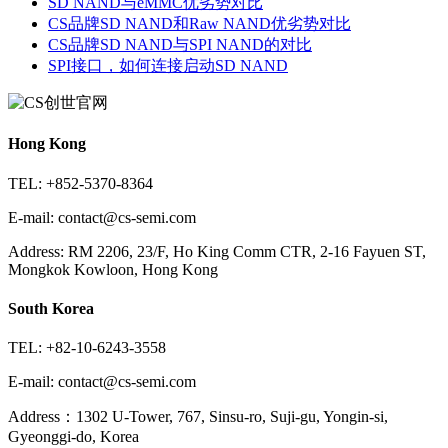
SD NAND与eMMC优劣势对比
CS品牌SD NAND和Raw NAND优劣势对比
CS品牌SD NAND与SPI NAND的对比
SPI接口，如何连接启动SD NAND
Hong Kong
TEL: +852-5370-8364
E-mail: contact@cs-semi.com
Address: RM 2206, 23/F, Ho King Comm CTR, 2-16 Fayuen ST,
Mongkok Kowloon, Hong Kong
South Korea
TEL: +82-10-6243-3558
E-mail: contact@cs-semi.com
Address：1302 U-Tower, 767, Sinsu-ro, Suji-gu, Yongin-si,
Gyeonggi-do, Korea